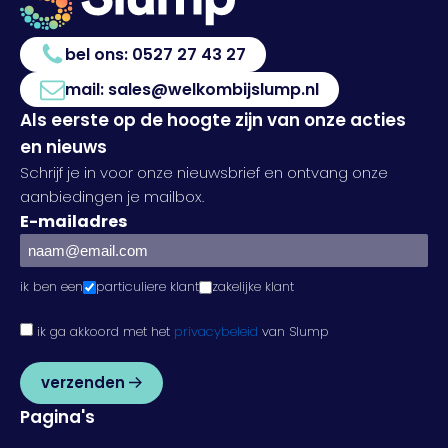
bel ons:
0527 27 43 27
mail:
sales@welkombijslump.nl
Als eerste op de hoogte zijn van onze acties
en nieuws
Schrijf je in voor onze nieuwsbrief en ontvang onze
aanbiedingen je mailbox.
E-mailadres
ik ben een
particuliere klant
zakelijke klant
ik ga akkoord met het
privacybeleid
van Slump
verzenden
Pagina's