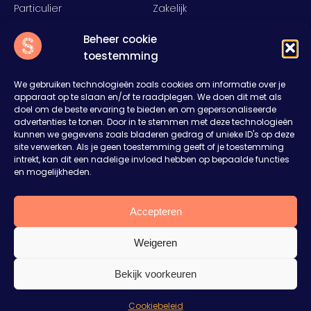
Particulier
Zakelijk
Food
Rent
Beheer cookie
Inspiratie
Over ons
toestemming
Nieuws
Offerte aanvragen
Contact
We gebruiken technologieën zoals cookies om informatie over je
apparaat op te slaan en/of te raadplegen. We doen dit met als
Slump
doel om de beste ervaring te bieden en om gepersonaliseerde
advertenties te tonen. Door in te stemmen met deze technologieën
Het Rister 11
kunnen we gegevens zoals bladeren gedrag of unieke ID's op deze
8314RD Bant
site verwerken. Als je geen toestemming geeft of je toestemming
0527 27 43 27
intrekt, kan dit een nadelige invloed hebben op bepaalde functies
en mogelijkheden.
sales@welkombijslump.nl
Plan je een feest of event?
Vertel ons je ideeën. Wij denken mee en maken
Accepteren
een vrijblijvende offerte op maat.
Weigeren
Aanvraag op maat
© 2026 WELKOMBIJSLUMP.NL ALL RIGHTS RESERVED
Bekijk voorkeuren
Privacy & cookiestatement
Ik kijk nog even rond
Algemene voorwaarden
Cookiebeleid
Sitemap