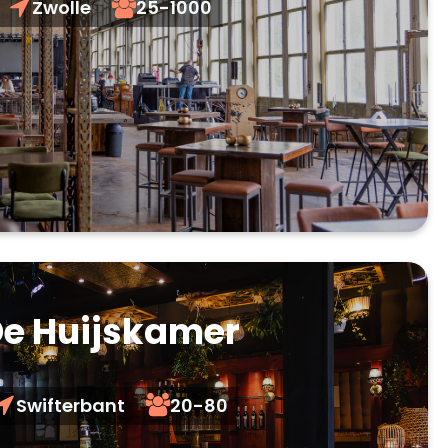
Zwolle
25-1000
e Huijskamer
Swifterbant
20-80