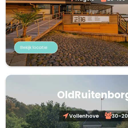
Bekijk locatie
OldRuitenbor
Vollenhove
30-2