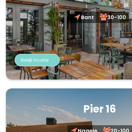
Bant
30-100
Bekijk locatie
Pier 16
Nagele
20-100