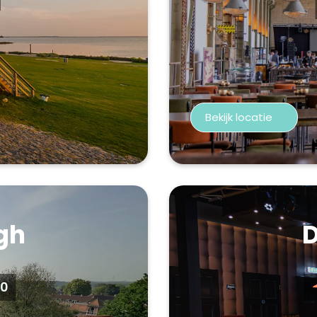
Bekijk locatie
gh
D
00