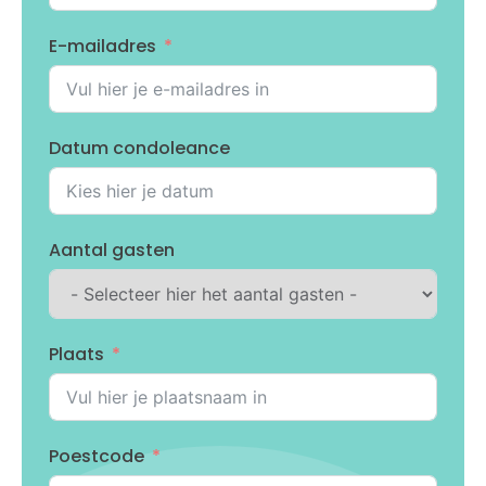
E-mailadres
Datum condoleance
Aantal gasten
Plaats
Poestcode