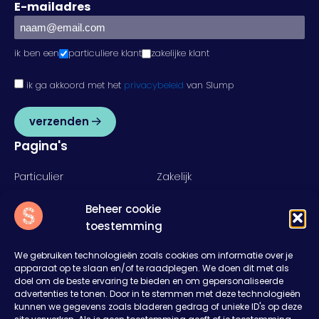
E-mailadres
ik ben een
particuliere klant
zakelijke klant
ik ga akkoord met het
privacybeleid
van Slump
verzenden
Pagina's
Particulier
Zakelijk
Food
Rent
Beheer cookie
Inspiratie
Over ons
toestemming
Nieuws
Offerte aanvragen
Contact
We gebruiken technologieën zoals cookies om informatie over je
apparaat op te slaan en/of te raadplegen. We doen dit met als
Slump
doel om de beste ervaring te bieden en om gepersonaliseerde
advertenties te tonen. Door in te stemmen met deze technologieën
Het Rister 11
kunnen we gegevens zoals bladeren gedrag of unieke ID's op deze
8314RD Bant