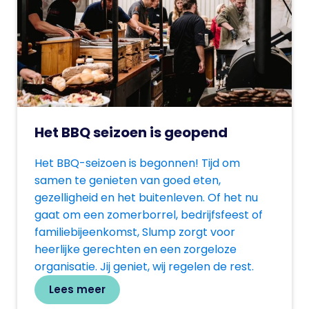
Het BBQ seizoen is geopend
Het BBQ-seizoen is begonnen! Tijd om
samen te genieten van goed eten,
gezelligheid en het buitenleven. Of het nu
gaat om een zomerborrel, bedrijfsfeest of
familiebijeenkomst, Slump zorgt voor
heerlijke gerechten en een zorgeloze
organisatie. Jij geniet, wij regelen de rest.
Lees meer