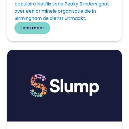
populaire Netflix serie Peaky Blinders gaat
over een criminele organisatie die in
Birmingham de dienst uitmaakt.
Lees meer