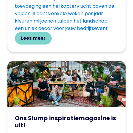
toevoeging een helikoptervlucht boven de
velden. Slechts enkele weken per jaar
kleuren miljoenen tulpen het landschap;
een uniek decor voor jouw bedrijfsevent.
Lees meer
Ons Slump inspiratiemagazine is
uit!