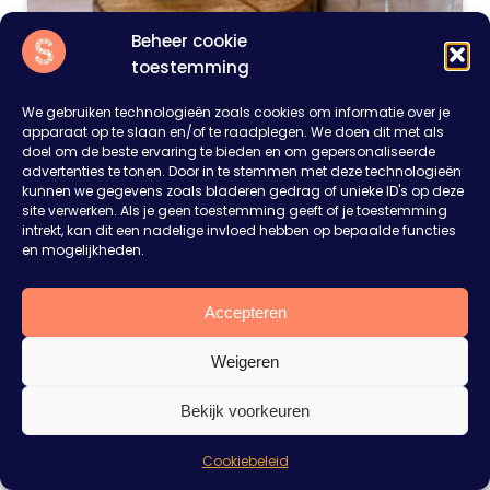
Beheer cookie
toestemming
We gebruiken technologieën zoals cookies om informatie over je
apparaat op te slaan en/of te raadplegen. We doen dit met als
doel om de beste ervaring te bieden en om gepersonaliseerde
advertenties te tonen. Door in te stemmen met deze technologieën
kunnen we gegevens zoals bladeren gedrag of unieke ID's op deze
site verwerken. Als je geen toestemming geeft of je toestemming
intrekt, kan dit een nadelige invloed hebben op bepaalde functies
en mogelijkheden.
Plan je een feest of event?
Vertel ons je ideeën. Wij denken mee en maken
Accepteren
een vrijblijvende offerte op maat.
Weigeren
Ontdek de top 10
Aanvraag op maat
Bruiloftsdecoratietrends van
Bekijk voorkeuren
Ik kijk nog even rond
2024 met Slump Events
Cookiebeleid
Een bruiloft is meer dan alleen een