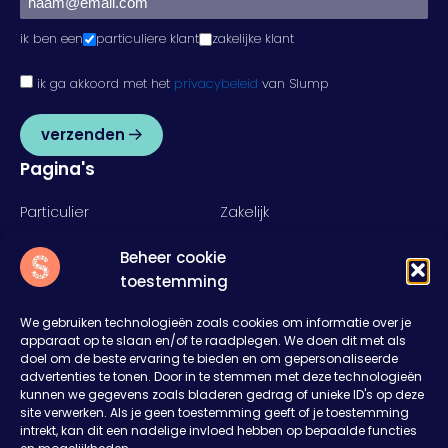
ik ben een
particuliere klant
zakelijke klant
ik ga akkoord met het
privacybeleid
van Slump
verzenden
Pagina's
Particulier
Zakelijk
Food
Rent
Beheer cookie
Inspiratie
Over ons
toestemming
Nieuws
Offerte aanvragen
Contact
We gebruiken technologieën zoals cookies om informatie over je
apparaat op te slaan en/of te raadplegen. We doen dit met als
Slump
doel om de beste ervaring te bieden en om gepersonaliseerde
advertenties te tonen. Door in te stemmen met deze technologieën
Het Rister 11
kunnen we gegevens zoals bladeren gedrag of unieke ID's op deze
8314RD Bant
site verwerken. Als je geen toestemming geeft of je toestemming
0527 27 43 27
intrekt, kan dit een nadelige invloed hebben op bepaalde functies