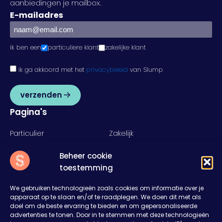
aanbiedingen je mailbox.
E-mailadres
ik ben een
particuliere klant
zakelijke klant
ik ga akkoord met het
privacybeleid
van Slump
verzenden
Pagina's
Particulier
Zakelijk
Food
Rent
Beheer cookie
Inspiratie
Over ons
toestemming
Nieuws
Offerte aanvragen
Contact
We gebruiken technologieën zoals cookies om informatie over je
apparaat op te slaan en/of te raadplegen. We doen dit met als
Slump
doel om de beste ervaring te bieden en om gepersonaliseerde
advertenties te tonen. Door in te stemmen met deze technologieën
Het Rister 11