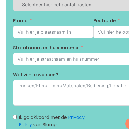
Plaats
Postcode
Straatnaam en huisnummer
Wat zijn je wensen?
Ik ga akkoord met de
Privacy
Policy
van Slump