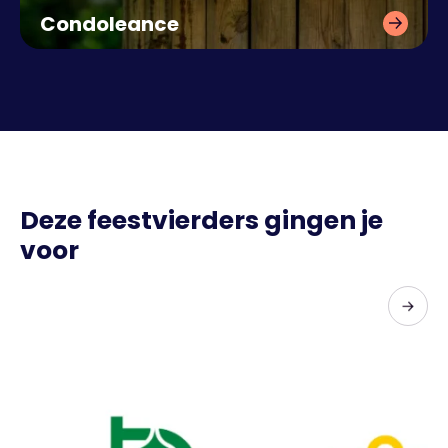
Condoleance
Een laatste eerbetoon met
zorg en stijl.
Deze feestvierders gingen je
voor