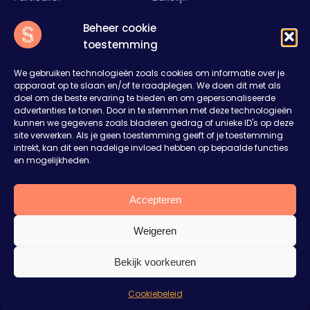
Food
Rent
Beheer cookie
Inspiratie
Over ons
toestemming
Nieuws
Offerte aanvragen
Contact
We gebruiken technologieën zoals cookies om informatie over je
apparaat op te slaan en/of te raadplegen. We doen dit met als
Slump
doel om de beste ervaring te bieden en om gepersonaliseerde
advertenties te tonen. Door in te stemmen met deze technologieën
Het Rister 11
kunnen we gegevens zoals bladeren gedrag of unieke ID's op deze
8314RD Bant
site verwerken. Als je geen toestemming geeft of je toestemming
0527 27 43 27
intrekt, kan dit een nadelige invloed hebben op bepaalde functies
en mogelijkheden.
sales@welkombijslump.nl
Plan je een feest of event?
Vertel ons je ideeën. Wij denken mee en maken
Accepteren
een vrijblijvende offerte op maat.
Weigeren
Aanvraag op maat
© 2026 WELKOMBIJSLUMP.NL ALL RIGHTS RESERVED
Bekijk voorkeuren
Privacy & cookiestatement
Ik kijk nog even rond
Algemene voorwaarden
Cookiebeleid
Sitemap