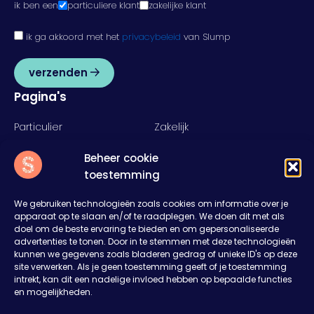
ik ben een
particuliere klant
zakelijke klant
ik ga akkoord met het
privacybeleid
van Slump
verzenden
Pagina's
Particulier
Zakelijk
Food
Rent
Beheer cookie
Inspiratie
Over ons
toestemming
Nieuws
Offerte aanvragen
Contact
We gebruiken technologieën zoals cookies om informatie over je
apparaat op te slaan en/of te raadplegen. We doen dit met als
Slump
doel om de beste ervaring te bieden en om gepersonaliseerde
advertenties te tonen. Door in te stemmen met deze technologieën
Het Rister 11
kunnen we gegevens zoals bladeren gedrag of unieke ID's op deze
8314RD Bant
site verwerken. Als je geen toestemming geeft of je toestemming
0527 27 43 27
intrekt, kan dit een nadelige invloed hebben op bepaalde functies
en mogelijkheden.
sales@welkombijslump.nl
Plan je een feest of event?