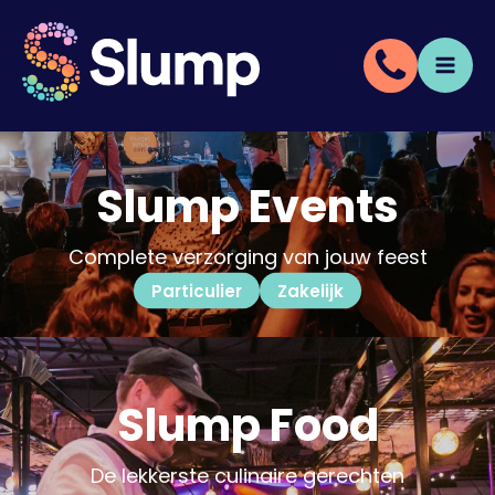
Slump Events
Complete verzorging van jouw feest
Particulier
Zakelijk
Slump Food
De lekkerste culinaire gerechten