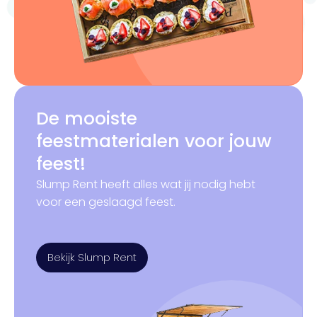
De mooiste
feestmaterialen voor jouw
feest!
Slump Rent heeft alles wat jij nodig hebt
voor een geslaagd feest.
Bekijk Slump Rent