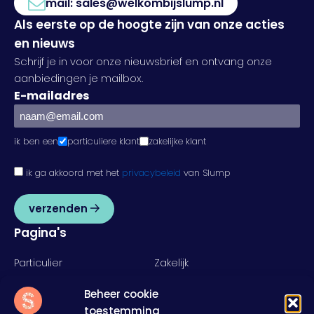
mail:
sales@welkombijslump.nl
Als eerste op de hoogte zijn van onze acties
en nieuws
Schrijf je in voor onze nieuwsbrief en ontvang onze
aanbiedingen je mailbox.
E-mailadres
ik ben een
particuliere klant
zakelijke klant
ik ga akkoord met het
privacybeleid
van Slump
verzenden
Pagina's
Particulier
Zakelijk
Food
Rent
Beheer cookie
Inspiratie
Over ons
toestemming