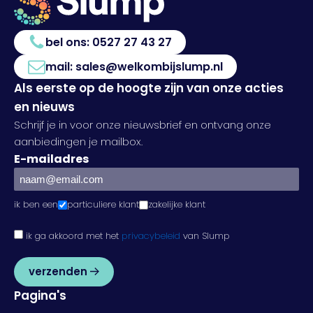
bel ons:
0527 27 43 27
mail:
sales@welkombijslump.nl
Als eerste op de hoogte zijn van onze acties
en nieuws
Schrijf je in voor onze nieuwsbrief en ontvang onze
aanbiedingen je mailbox.
E-mailadres
ik ben een
particuliere klant
zakelijke klant
ik ga akkoord met het
privacybeleid
van Slump
verzenden
Pagina's