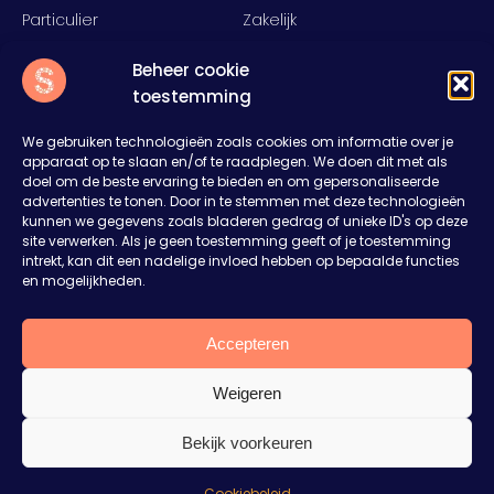
Particulier
Zakelijk
Food
Rent
Beheer cookie
Inspiratie
Over ons
toestemming
Nieuws
Offerte aanvragen
Contact
We gebruiken technologieën zoals cookies om informatie over je
apparaat op te slaan en/of te raadplegen. We doen dit met als
Slump
doel om de beste ervaring te bieden en om gepersonaliseerde
advertenties te tonen. Door in te stemmen met deze technologieën
Het Rister 11
kunnen we gegevens zoals bladeren gedrag of unieke ID's op deze
8314RD Bant
site verwerken. Als je geen toestemming geeft of je toestemming
0527 27 43 27
intrekt, kan dit een nadelige invloed hebben op bepaalde functies
en mogelijkheden.
sales@welkombijslump.nl
Plan je een feest of event?
Vertel ons je ideeën. Wij denken mee en maken
Accepteren
een vrijblijvende offerte op maat.
Weigeren
Aanvraag op maat
© 2026 WELKOMBIJSLUMP.NL ALL RIGHTS RESERVED
Bekijk voorkeuren
Privacy & cookiestatement
Ik kijk nog even rond
Algemene voorwaarden
Cookiebeleid