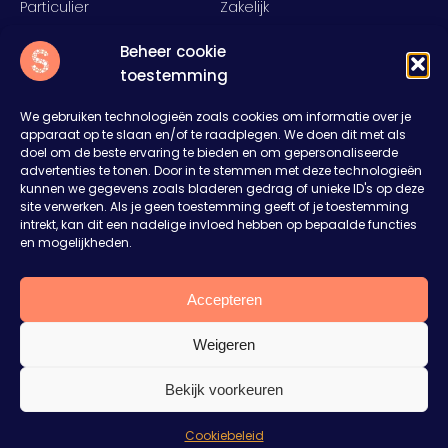
Particulier
Zakelijk
Food
Rent
Beheer cookie
Inspiratie
Over ons
toestemming
Nieuws
Offerte aanvragen
Contact
We gebruiken technologieën zoals cookies om informatie over je
apparaat op te slaan en/of te raadplegen. We doen dit met als
Slump
doel om de beste ervaring te bieden en om gepersonaliseerde
advertenties te tonen. Door in te stemmen met deze technologieën
Het Rister 11
kunnen we gegevens zoals bladeren gedrag of unieke ID's op deze
8314RD Bant
site verwerken. Als je geen toestemming geeft of je toestemming
0527 27 43 27
intrekt, kan dit een nadelige invloed hebben op bepaalde functies
en mogelijkheden.
sales@welkombijslump.nl
Plan je een feest of event?
Vertel ons je ideeën. Wij denken mee en maken
Accepteren
een vrijblijvende offerte op maat.
Weigeren
Aanvraag op maat
© 2026 WELKOMBIJSLUMP.NL ALL RIGHTS RESERVED
Bekijk voorkeuren
Privacy & cookiestatement
Ik kijk nog even rond
Algemene voorwaarden
Cookiebeleid
Sitemap