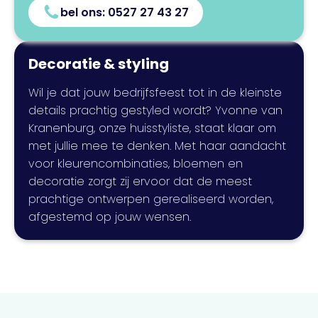
bel ons:
0527 27 43 27
Decoratie & styling
Wil je dat jouw bedrijfsfeest tot in de kleinste
details prachtig gestyled wordt? Yvonne van
Kranenburg, onze huisstyliste, staat klaar om
met jullie mee te denken. Met haar aandacht
voor kleurencombinaties, bloemen en
decoratie zorgt zij ervoor dat de meest
prachtige ontwerpen gerealiseerd worden,
afgestemd op jouw wensen.