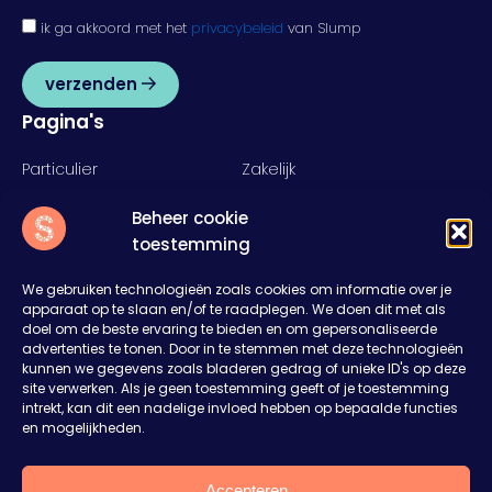
ik ga akkoord met het
privacybeleid
van Slump
verzenden
Pagina's
Particulier
Zakelijk
Food
Rent
Beheer cookie
Inspiratie
Over ons
toestemming
Nieuws
Offerte aanvragen
Contact
We gebruiken technologieën zoals cookies om informatie over je
apparaat op te slaan en/of te raadplegen. We doen dit met als
Slump
doel om de beste ervaring te bieden en om gepersonaliseerde
advertenties te tonen. Door in te stemmen met deze technologieën
Het Rister 11
kunnen we gegevens zoals bladeren gedrag of unieke ID's op deze
8314RD Bant
site verwerken. Als je geen toestemming geeft of je toestemming
0527 27 43 27
intrekt, kan dit een nadelige invloed hebben op bepaalde functies
en mogelijkheden.
sales@welkombijslump.nl
Plan je een feest of event?
Vertel ons je ideeën. Wij denken mee en maken
Accepteren